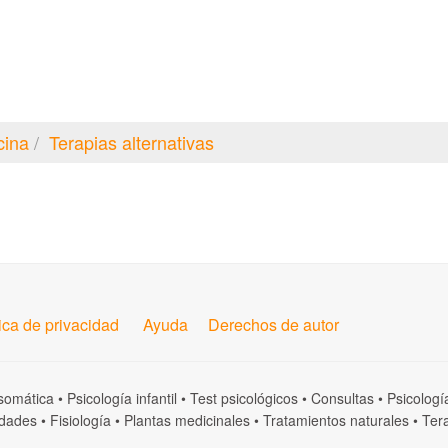
cina
Terapias alternativas
tica de privacidad
Ayuda
Derechos de autor
somática
•
Psicología infantil
•
Test psicológicos
•
Consultas
•
Psicologí
dades
•
Fisiología
•
Plantas medicinales
•
Tratamientos naturales
•
Tera