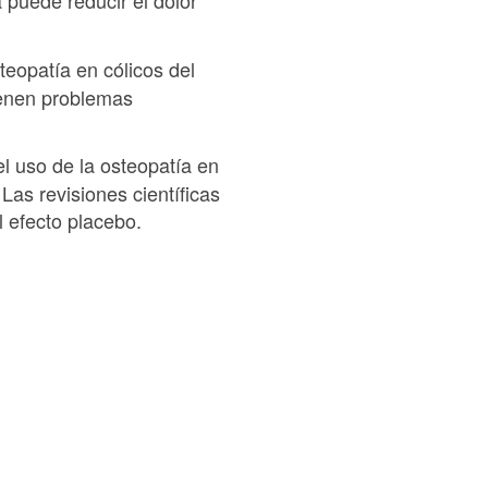
puede reducir el dolor
teopatía en cólicos del
tienen problemas
el uso de la osteopatía en
as revisiones científicas
l efecto placebo.