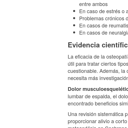
entre ambos
En caso de estrés o 
Problemas crónicos 
En casos de reumatis
En casos de neuralgia
Evidencia científi
La eficacia de la osteopat
útil para tratar ciertos ti
cuestionable. Además, la 
necesita más investigación
Dolor musculoesqueléti
lumbar de espalda, el dol
encontrado beneficios simi
Una revisión sistemática 
proporcionar alivio a cort