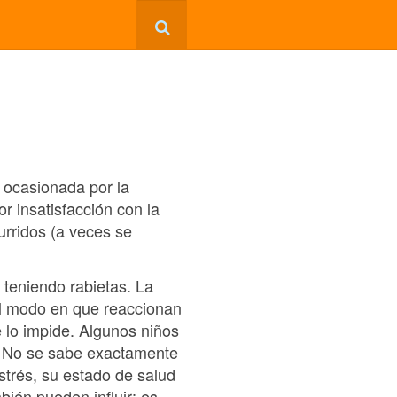
á ocasionada por la
r insatisfacción con la
urridos (a veces se
teniendo rabietas. La
el modo en que reaccionan
 lo impide. Algunos niños
a. No se sabe exactamente
strés, su estado de salud
bién pueden influir; es