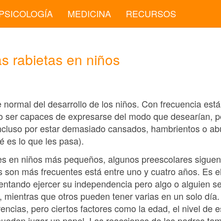
PSICOLOGÍA
MEDICINA
RECURSOS
s rabietas en niños
 normal del desarrollo de los niños. Con frecuencia est
 no ser capaces de expresarse del modo que desearían, po
incluso por estar demasiado cansados, hambrientos o ab
 es lo que les pasa).
s en niños más pequeños, algunos preescolares siguen 
as son más frecuentes está entre uno y cuatro años. Es 
tentando ejercer su independencia pero algo o alguien se
, mientras que otros pueden tener varias en un solo dí
encias, pero ciertos factores como la edad, el nivel de e
pueden jugar un papel. Las reacciones de los padres tam