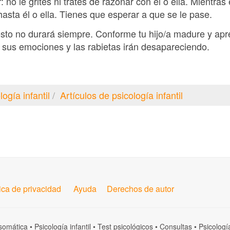
no le grites ni trates de razonar con él o ella. Mientras
sta él o ella. Tienes que esperar a que se le pase.
esto no durará siempre. Conforme tu hijo/a madure y ap
 sus emociones y las rabietas irán desapareciendo.
logía infantil
Artículos de psicología infantil
tica de privacidad
Ayuda
Derechos de autor
somática
•
Psicología infantil
•
Test psicológicos
•
Consultas
•
Psicologí