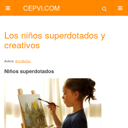
CEPVI.COM
Los niños superdotados y
creativos
Autora:
Ana Muñoz
Niños superdotados