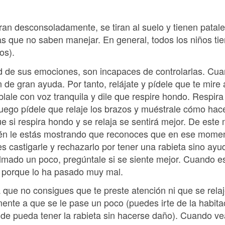
oran desconsoladamente, se tiran al suelo y tienen patalet
 que no saben manejar. En general, todos los niños ti
os).
dad de sus emociones, son incapaces de controlarlas. Cu
 de gran ayuda. Por tanto, relájate y pídele que te mire 
blale con voz tranquila y dile que respire hondo. Respir
uego pídele que relaje los brazos y muéstrale cómo hace
que si respira hondo y se relaja se sentirá mejor. De est
ién le estás mostrando que reconoces que en ese moment
es castigarle y rechazarlo por tener una rabieta sino ayu
mado un poco, pregúntale si se siente mejor. Cuando es
e porque lo ha pasado muy mal.
a que no consigues que te preste atención ni que se relaj
nte a que se le pase un poco (puedes irte de la habitaci
nde pueda tener la rabieta sin hacerse daño). Cuando ve