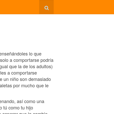
 enseñándoles lo que
solo a comportarse podría
gual que la de los adultos)
rles a comportarse
de un niño son demasiado
taletas por mucho que le
denando, así como una
 tú como tu hijo
e esperar que la cambie