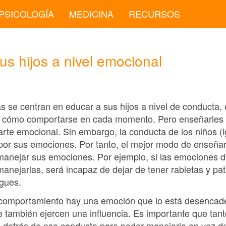
PSICOLOGÍA
MEDICINA
RECURSOS
s hijos a nivel emocional
s se centran en educar a sus hijos a nivel de conducta,
 cómo comportarse en cada momento. Pero enseñarles 
arte emocional. Sin embargo, la conducta de los niños (i
 por sus emociones. Por tanto, el mejor modo de enseña
manejar sus emociones. Por ejemplo, si las emociones 
anejarlas, será incapaz de dejar de tener rabietas y pa
igues.
a comportamiento hay una emoción que lo está desenca
 también ejercen una influencia. Es importante que tanto
 detrás de esa conducta para poder manejarla en vez d