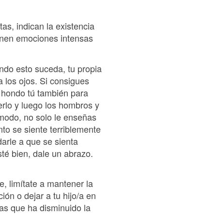
as, indican la existencia
enen emociones intensas
ando esto suceda, tu propia
a los ojos. Si consigues
a hondo tú también para
rlo y luego los hombros y
e modo, no solo le enseñas
o se siente terriblemente
darle a que se sienta
té bien, dale un abrazo.
e, limítate a mantener la
ón o dejar a tu hijo/a en
as que ha disminuido la