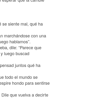
é se siente mal, qué ha
nan marchándose con una
luego hablamos”.
ba, dile: “Parece que
é y luego buscad
 pensad juntos qué ha
que todo el mundo se
espire hondo para sentirse
. Dile que vuelva a decirte