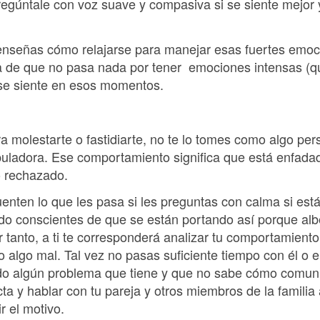
pregúntale con voz suave y compasiva si se siente mejor
enseñas cómo relajarse para manejar esas fuertes emoc
ea de que no pasa nada por tener emociones intensas (que
 se siente en esos momentos.
a molestarte o fastidiarte, no te lo tomes como algo pe
ladora. Ese comportamiento significa que está enfadad
o rechazado.
uenten lo que les pasa si les preguntas con calma si est
odo conscientes de que se están portando así porque alb
r tanto, a ti te corresponderá analizar tu comportamiento 
o algo mal. Tal vez no pasas suficiente tiempo con él o e
ado algún problema que tiene y que no sabe cómo comuni
cta y hablar con tu pareja y otros miembros de la familia
r el motivo.