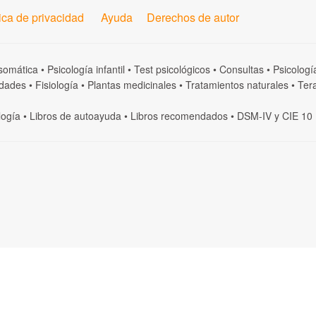
tica de privacidad
Ayuda
Derechos de autor
somática
•
Psicología infantil
•
Test psicológicos
•
Consultas
•
Psicologí
dades
•
Fisiología
•
Plantas medicinales
•
Tratamientos naturales
•
Tera
logía
•
Libros de autoayuda
•
Libros recomendados
•
DSM-IV
y
CIE 10