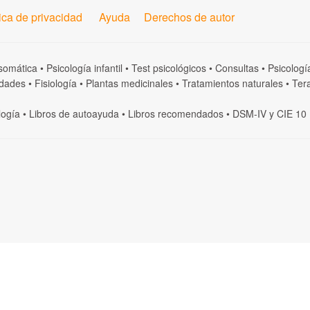
tica de privacidad
Ayuda
Derechos de autor
somática
•
Psicología infantil
•
Test psicológicos
•
Consultas
•
Psicologí
dades
•
Fisiología
•
Plantas medicinales
•
Tratamientos naturales
•
Tera
logía
•
Libros de autoayuda
•
Libros recomendados
•
DSM-IV
y
CIE 10