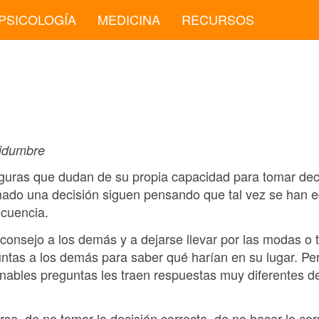
PSICOLOGÍA
MEDICINA
RECURSOS
tidumbre
guras que dudan de su propia capacidad para tomar dec
mado una decisión siguen pensando que tal vez se han 
ecuencia.
consejo a los demás y a dejarse llevar por las modas o
tas a los demás para saber qué harían en su lugar. Pe
nables preguntas les traen respuestas muy diferentes d
se, de no tomar la decisión correcta, de no hacer lo co