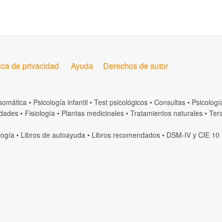
tica de privacidad
Ayuda
Derechos de autor
somática
•
Psicología infantil
•
Test psicológicos
•
Consultas
•
Psicologí
dades
•
Fisiología
•
Plantas medicinales
•
Tratamientos naturales
•
Tera
logía
•
Libros de autoayuda
•
Libros recomendados
•
DSM-IV
y
CIE 10