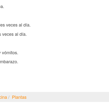
ea.
res veces al día.
s veces al día.
 vómitos.
embarazo.
cina
Plantas