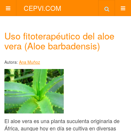
CEPVI.COM
Uso fitoterapéutico del aloe
vera (Aloe barbadensis)
Autora:
Ana Muñoz
El aloe vera es una planta suculenta originaria de
África, aunque hoy en día se cultiva en diversas