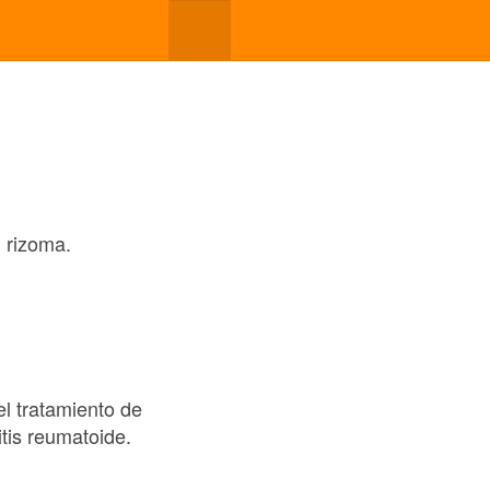
l rizoma.
el tratamiento de
itis reumatoide.