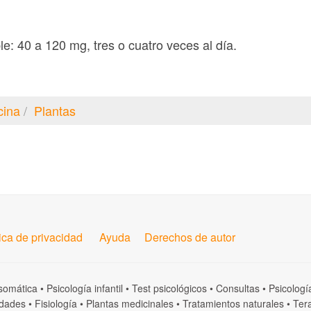
le: 40 a 120 mg, tres o cuatro veces al día.
cina
Plantas
tica de privacidad
Ayuda
Derechos de autor
somática
•
Psicología infantil
•
Test psicológicos
•
Consultas
•
Psicologí
dades
•
Fisiología
•
Plantas medicinales
•
Tratamientos naturales
•
Tera