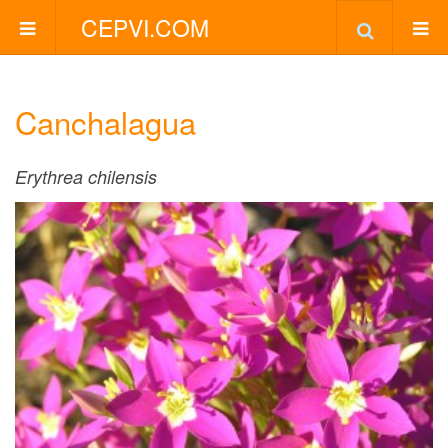
CEPVI.COM
Canchalagua
Erythrea chilensis