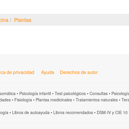
cina
Plantas
tica de privacidad
Ayuda
Derechos de autor
somática
•
Psicología infantil
•
Test psicológicos
•
Consultas
•
Psicologí
dades
•
Fisiología
•
Plantas medicinales
•
Tratamientos naturales
•
Tera
logía
•
Libros de autoayuda
•
Libros recomendados
•
DSM-IV
y
CIE 10