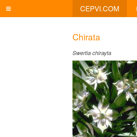
CEPVI.COM
Chirata
Swertia chirayta