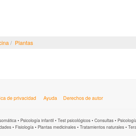
cina
Plantas
tica de privacidad
Ayuda
Derechos de autor
somática
•
Psicología infantil
•
Test psicológicos
•
Consultas
•
Psicologí
dades
•
Fisiología
•
Plantas medicinales
•
Tratamientos naturales
•
Tera