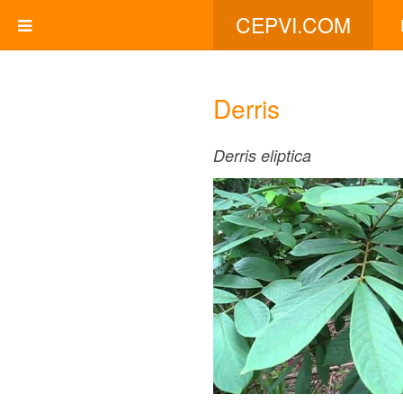
CEPVI.COM
Derris
Derris eliptica