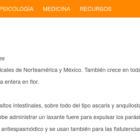
PSICOLOGÍA
MEDICINA
RECURSOS
es
icales de Norteamérica y México. También crece en tod
ta entera en flor.
itos intestinales, sobre todo del tipo ascaris y anquilos
ebe administrar un laxante fuere para expulsar los parás
 antiespasmódico y se usan también para las flatulencia