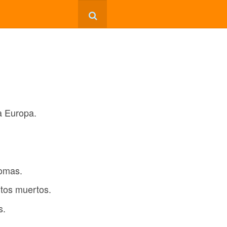
a Europa.
tomas.
itos muertos.
s.