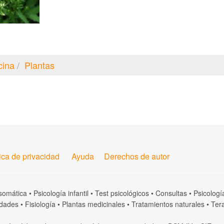
cina
Plantas
tica de privacidad
Ayuda
Derechos de autor
somática
•
Psicología infantil
•
Test psicológicos
•
Consultas
•
Psicologí
dades
•
Fisiología
•
Plantas medicinales
•
Tratamientos naturales
•
Tera