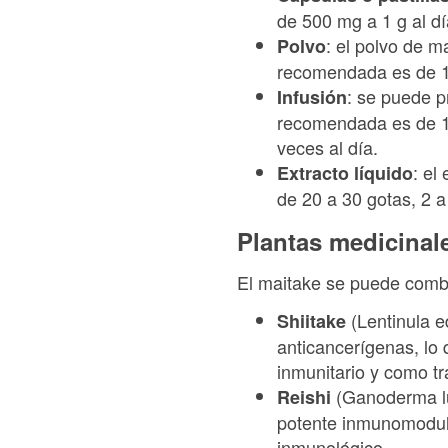
de 500 mg a 1 g al d
: el polvo de m
Polvo
recomendada es de 1
: se puede p
Infusión
recomendada es de 1 
veces al día.
: el
Extracto líquido
de 20 a 30 gotas, 2 a
Plantas medicinal
El maitake se puede combi
(Lentinula 
Shiitake
anticancerígenas, lo
inmunitario y como t
(Ganoderma luc
Reishi
potente inmunomodula
inmunológico.