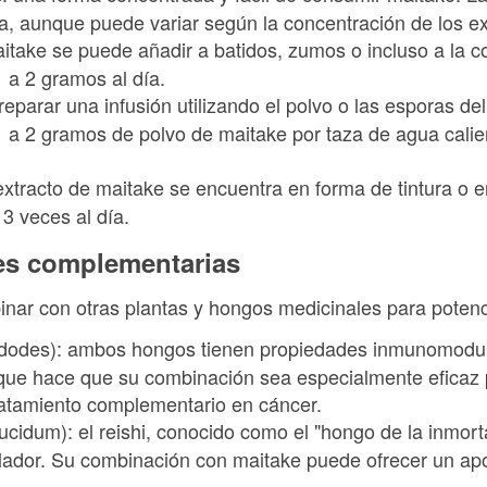
ía, aunque puede variar según la concentración de los e
aitake se puede añadir a batidos, zumos o incluso a la c
 a 2 gramos al día.
reparar una infusión utilizando el polvo o las esporas de
a 2 gramos de polvo de maitake por taza de agua calie
 extracto de maitake se encuentra en forma de tintura o e
 3 veces al día.
es complementarias
nar con otras plantas y hongos medicinales para potenc
edodes): ambos hongos tienen propiedades inmunomodu
 que hace que su combinación sea especialmente eficaz p
ratamiento complementario en cáncer.
idum): el reishi, conocido como el "hongo de la inmort
dor. Su combinación con maitake puede ofrecer un apo