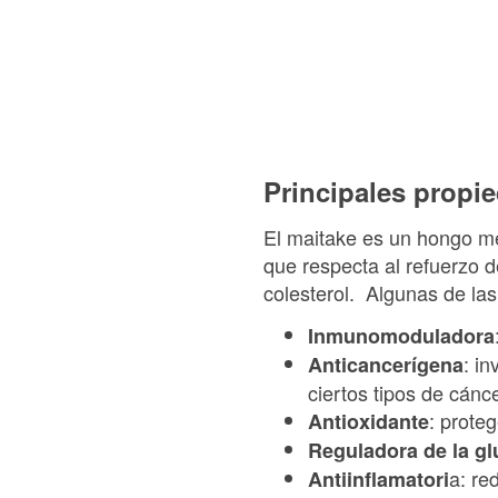
Principales propi
El maitake es un hongo me
que respecta al refuerzo de
colesterol. Algunas de la
Inmunomoduladora
: i
Anticancerígena
ciertos tipos de cánc
: prote
Antioxidante
Reguladora de la g
a: re
Antiinflamatori