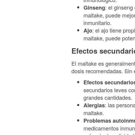
: el ginsen
Ginseng
maitake, puede mejora
inmunitario.
: el ajo tiene pr
Ajo
maitake, puede potenc
Efectos secundari
El maitake es generalmen
dosis recomendadas. Sin e
Efectos secundario
secundarios leves co
grandes cantidades.
: las person
Alergias
maitake.
Problemas autoinm
medicamentos inmuno