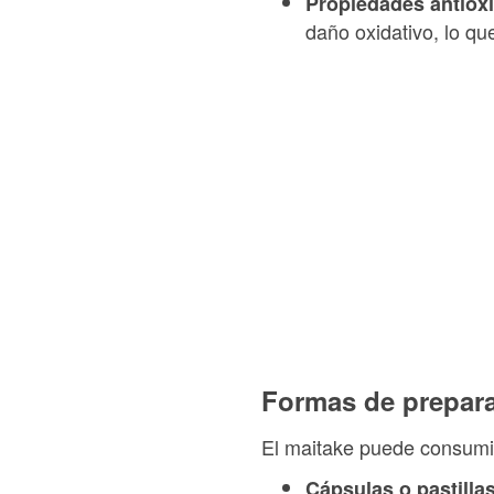
Propiedades antiox
daño oxidativo, lo qu
Formas de prepara
El maitake puede consumir
Cápsulas o pastilla