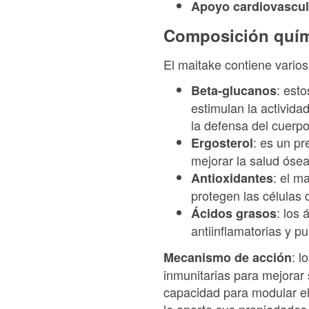
Apoyo cardiovascul
Composición quím
El maitake contiene vario
: est
Beta-glucanos
estimulan la activida
la defensa del cuerp
: es un pr
Ergosterol
mejorar la salud óse
: el m
Antioxidantes
protegen las células 
: los
Ácidos grasos
antiinflamatorias y p
: l
Mecanismo de acción
inmunitarias para mejorar 
capacidad para modular el 
le aporta sus propiedades 