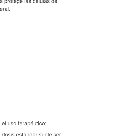
es protege las células del
eral.
el uso terapéutico:
 dosis estándar suele ser