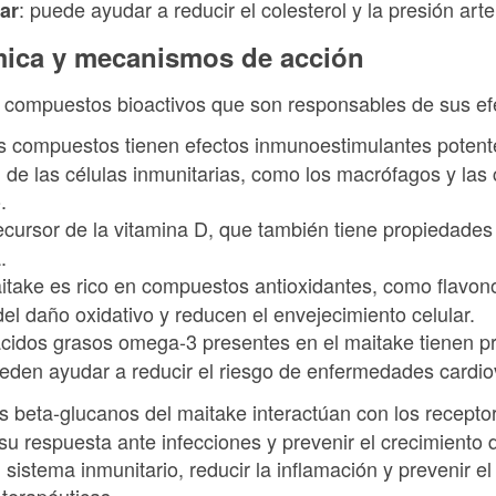
: puede ayudar a reducir el colesterol y la presión arte
ar
ica y mecanismos de acción
s compuestos bioactivos que son responsables de sus efe
os compuestos tienen efectos inmunoestimulantes potent
d de las células inmunitarias, como los macrófagos y las 
o.
ecursor de la vitamina D, que también tiene propiedades
a.
aitake es rico en compuestos antioxidantes, como flavono
del daño oxidativo y reducen el envejecimiento celular.
 ácidos grasos omega-3 presentes en el maitake tienen 
ueden ayudar a reducir el riesgo de enfermedades cardio
os beta-glucanos del maitake interactúan con los recepto
su respuesta ante infecciones y prevenir el crecimiento 
sistema inmunitario, reducir la inflamación y prevenir el
terapéuticas.