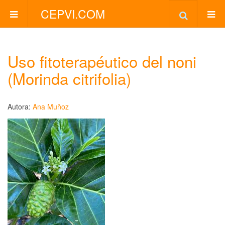
CEPVI.COM
Uso fitoterapéutico del noni
(Morinda citrifolia)
Autora:
Ana Muñoz