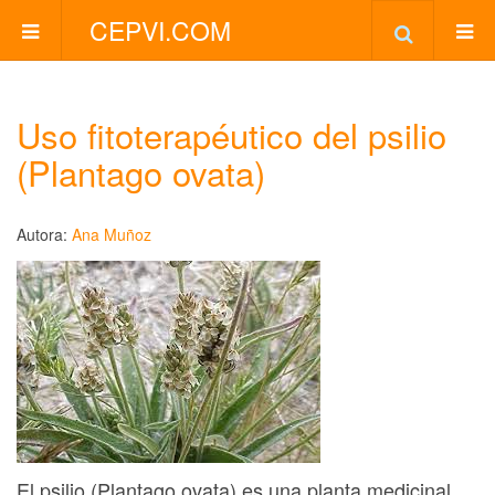
CEPVI.COM
Uso fitoterapéutico del psilio
(Plantago ovata)
Autora:
Ana Muñoz
El psilio (Plantago ovata) es una planta medicinal