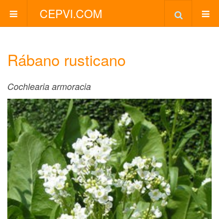
CEPVI.COM
Rábano rusticano
Cochlearia armoracia