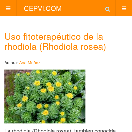
CEPVI.COM
Uso fitoterapéutico de la
rhodiola (Rhodiola rosea)
Autora:
Ana Muñoz
La rhodiola (Rhodiola rosea), también conocida