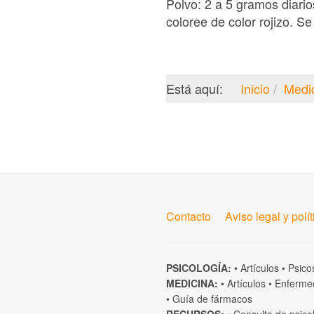
Polvo: 2 a 5 gramos diario
coloree de color rojizo. Se
Está aquí:
Inicio
Medi
Contacto
Aviso legal y polí
PSICOLOGÍA:
•
Artículos
•
Psico
MEDICINA:
•
Artículos
•
Enferme
•
Guía de fármacos
RECURSOS:
•
Consulta de psico