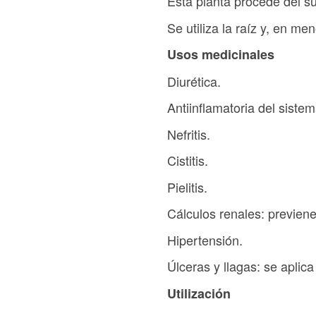
Esta planta procede del su
Se utiliza la raíz y, en me
Usos medicinales
Diurética.
Antiinflamatoria del sistem
Nefritis.
Cistitis.
Pielitis.
Cálculos renales: previene
Hipertensión.
Úlceras y llagas: se aplic
Utilización