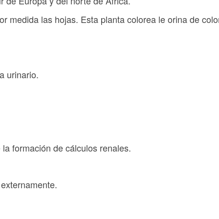
r de Europa y del norte de África.
nor medida las hojas. Esta planta colorea le orina de color
a urinario.
 la formación de cálculos renales.
a externamente.