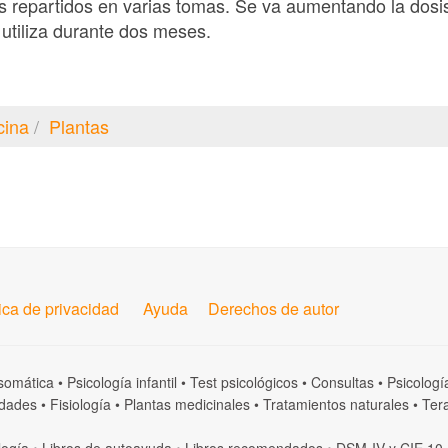
s repartidos en varias tomas. Se va aumentando la dosis
 utiliza durante dos meses.
cina
Plantas
tica de privacidad
Ayuda
Derechos de autor
somática
•
Psicología infantil
•
Test psicológicos
•
Consultas
•
Psicologí
dades
•
Fisiología
•
Plantas medicinales
•
Tratamientos naturales
•
Tera
logía
•
Libros de autoayuda
•
Libros recomendados
•
DSM-IV
y
CIE 10