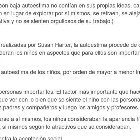
s con baja autoestima no confían en sus propias ideas, c
n en lugar de explorar por sí mismos, se retraen, se alej
va y no se sienten orgullosos de su trabajo.}
realizadas por Susan Harter, la autoestima procede de d
eran los niños en aspectos que para ellos son importan
.
e autoestima de los niños, por orden de mayor a menor i
personas importantes. El factor más importante que hac
que ver con lo bien que se siente el niño con las perso
os padres y compañeros y luego los amigos y profesores.
uarse a sí mismos, los niños consideraban la apariencia 
a sí mismos según lo atractivos que se consideraban.
ntra la aceptación social.