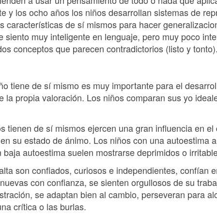
ienden a usar un pensamiento de todo o nada que aplic
te y los ocho años los niños desarrollan sistemas de re
es características de sí mismos para hacer generalizaci
e siento muy inteligente en lenguaje, pero muy poco inte
dos conceptos que parecen contradictorios (listo y tonto)
ño tiene de sí mismo es muy importante para el desarrol
e la propia valoración. Los niños comparan sus yo ideal
s tienen de sí mismos ejercen una gran influencia en el 
 en su estado de ánimo. Los niños con una autoestima al
 baja autoestima suelen mostrarse deprimidos o irritable
lta son confiados, curiosos e independientes, confían e
s nuevas con confianza, se sienten orgullosos de su trab
frustración, se adaptan bien al cambio, perseveran para 
 crítica o las burlas.