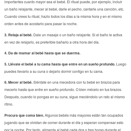
importantes cuanto mayor sea el bebé. El ritual puede, por ejemplo, incluir
un baño relajante, mecer al bebé, darle el pecho, cantarle una canción, etc.
Cuando crees tu ritual, hazlo todos los días a la misma hora y en el mismo
orden antes de acostarlo para pasar la noche.
3. Relaja al bebé.
Dale un masaje o un baño relajante. Si el baño le activa
en vez de relajarlo, es preferible bañarlo a otra hora del día.
4. Da de mamar al bebé hasta que se duerma.
5. Llévate el bebé a tu cama hasta que entre en un sueño profundo.
Luego
puedes llevarlo a su cuna o dejarlo dormir contigo en tu cama.
6. Mecer al bebé.
Siéntate en una mecedora con tu bebé en brazos para
mecerlo hasta que entre en sueño profundo. O bien mécelo en tus brazos.
Después, cuando lo pongas en su cuna, sigue meciéndolo un rato al mismo
ritmo.
Procura que coma bien.
Algunos bebés más mayores están tan ocupados
jugando que se olvidan de comer durante el día y esperan compensar esto
por la noche. Por tanto, alimenta al bebé cada dos o tres horas durante el