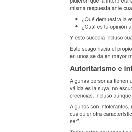
pidieron que la interpreta
misma respuesta ante cual
¿Qué demuestra la ev
¿Cuál es tu opinión a
Y esto sucedía incluso cua
Este sesgo hacia el propi
en unos se da en mayor m
Autoritarismo e in
Algunas personas tienen un
válida es la suya, no esc
creencias, incluso aunque s
Algunos son intolerantes, 
cualquier otra característ
ser”.
Todas estas personas tien