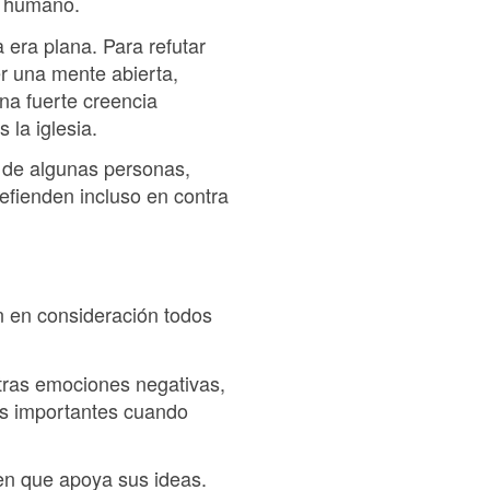
o humano.
 era plana. Para refutar
er una mente abierta,
na fuerte creencia
 la iglesia.
l de algunas personas,
efienden incluso en contra
n en consideración todos
otras emociones negativas,
as importantes cuando
en que apoya sus ideas.