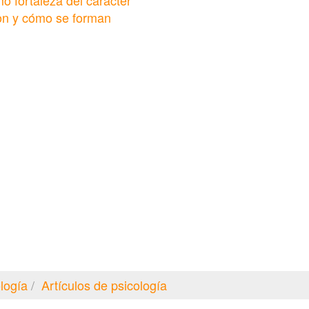
o fortaleza del carácter
son y cómo se forman
logía
Artículos de psicología