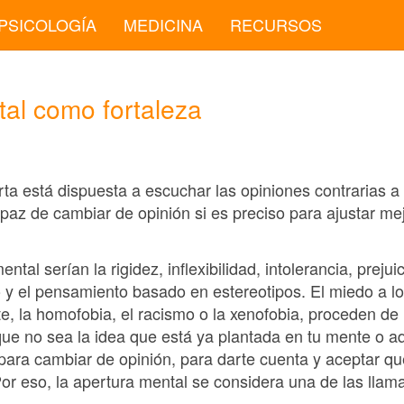
PSICOLOGÍA
MEDICINA
RECURSOS
al como fortaleza
a está dispuesta a escuchar las opiniones contrarias a 
apaz de cambiar de opinión si es preciso para ajustar me
ntal serían la rigidez, inflexibilidad, intolerancia, prejui
 y el pensamiento basado en estereotipos. El miedo a lo
te, la homofobia, el racismo o la xenofobia, proceden d
ue no sea la idea que está ya plantada en tu mente o a
para cambiar de opinión, para darte cuenta y aceptar q
Por eso, la apertura mental se considera una de las llam