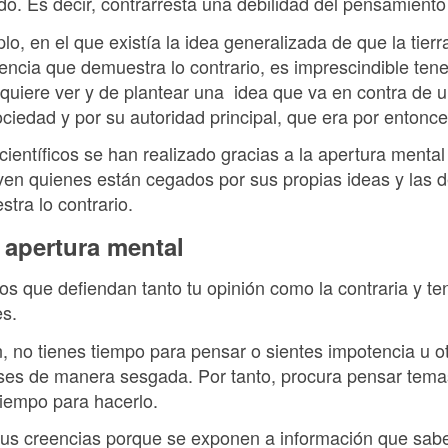
. Es decir, contrarresta una debilidad del pensamient
o, en el que existía la idea generalizada de que la tierra
encia que demuestra lo contrario, es imprescindible ten
quiere ver y de plantear una idea que va en contra de u
iedad y por su autoridad principal, que era por entonces
entíficos se han realizado gracias a la apertura menta
ven quienes están cegados por sus propias ideas y las d
tra lo contrario.
apertura mental
os que defiendan tanto tu opinión como la contraria y te
es.
, no tienes tiempo para pensar o sientes impotencia u 
ses de manera sesgada. Por tanto, procura pensar tem
tiempo para hacerlo.
us creencias porque se exponen a información que sab