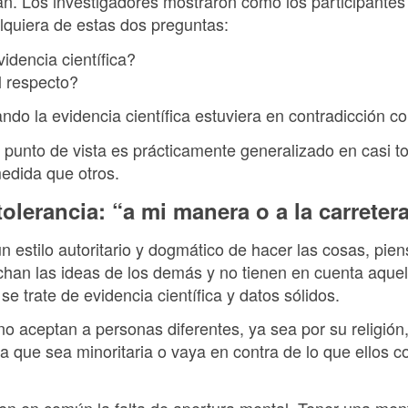
ran. Los investigadores mostraron cómo los participante
quiera de estas dos preguntas:
idencia científica?
l respecto?
ndo la evidencia científica estuviera en contradicción c
o punto de vista es prácticamente generalizado en casi 
edida que otros.
tolerancia: “a mi manera o a la carreter
 estilo autoritario y dogmático de hacer las cosas, pien
uchan las ideas de los demás y no tienen en cuenta aquel
e trate de evidencia científica y datos sólidos.
no aceptan a personas diferentes, ya sea por su religión,
ica que sea minoritaria o vaya en contra de lo que ellos 
en en común la falta de apertura mental. Tener una ment