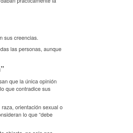
s daban prácticamente la
on sus creencias.
todas las personas, aunque
a”
san que la única opinión
lo que contradice sus
 raza, orientación sexual o
consideran lo que “debe
e abierta, no solo nos