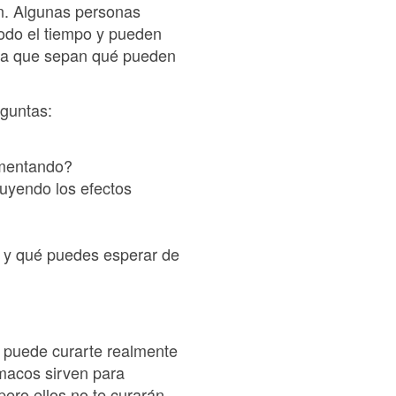
en. Algunas personas
odo el tiempo y pueden
para que sepan qué pueden
guntas:
imentando?
luyendo los efectos
a y qué puedes esperar de
la puede curarte realmente
rmacos sirven para
pero ellos no te curarán.