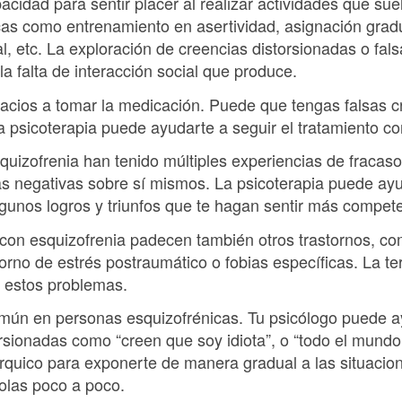
acidad para sentir placer al realizar actividades que su
cas como entrenamiento en asertividad, asignación gradu
l, etc. La exploración de creencias distorsionadas o fa
la falta de interacción social que produce.
acios a tomar la medicación. Puede que tengas falsas c
la psicoterapia puede ayudarte a seguir el tratamiento c
uizofrenia han tenido múltiples experiencias de fracas
s negativas sobre sí mismos. La psicoterapia puede ayu
lgunos logros y triunfos que te hagan sentir más compet
con esquizofrenia padecen también otros trastornos, co
orno de estrés postraumático o fobias específicas. La te
 estos problemas.
omún en personas esquizofrénicas. Tu psicólogo puede ayu
orsionadas como “creen que soy idiota”, o “todo el mund
árquico para exponerte de manera gradual a las situacio
olas poco a poco.