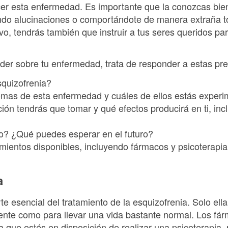
ecer esta enfermedad. Es importante que la conozcas bi
ndo alucinaciones o comportándote de manera extraña t
ivo, tendrás también que instruir a tus seres queridos 
er sobre tu enfermedad, trata de responder a estas pre
squizofrenia?
omas de esta enfermedad y cuáles de ellos estás exper
ón tendrás que tomar y qué efectos producirá en ti, inc
co? ¿Qué puedes esperar en el futuro?
amientos disponibles, incluyendo fármacos y psicoterapi
a
te esencial del tratamiento de la esquizofrenia. Solo el
iente como para llevar una vida bastante normal. Los fá
a que estés en disposición de realizar una psicoterapia, 