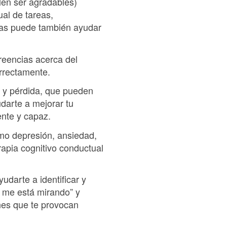
elen ser agradables)
al de tareas,
lsas puede también ayudar
reencias acerca del
orrectamente.
o y pérdida, que pueden
darte a mejorar tu
ente y capaz.
mo depresión, ansiedad,
rapia cognitivo conductual
darte a identificar y
o me está mirando” y
nes que te provocan