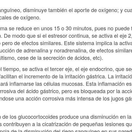
sanguíneo, disminuye también el aporte de oxígeno; y cua
cales de oxígeno.
tema se reduce en unos 15 o 30 minutos, pues no puede
. De modo que si el estresor continua, se activa el eje 2
pero de efectos similares. Este sistema implica la activ
ucción de adrenalina y noradrenalina, de efectos similar
ltismo, cese de la secreción de ácidos, etc).
el tiempo, se activa el tercer eje, el eje endocrino, que 
facilitan el incremento de la irritación gástrica. La irrita
 hará inflamarse las células mucosas. Esta inflamación e
rrosiva del ácido gástrico, pero es bloqueada por la acc
éndose una acción corrosiva más intensa de los jugos gás
n de los glucocortocoides produce una disminución en la
s contribuyen a la cicatrización de pequeñas lesiones q
a de la disminución del riego sanguíneo en sus paredes