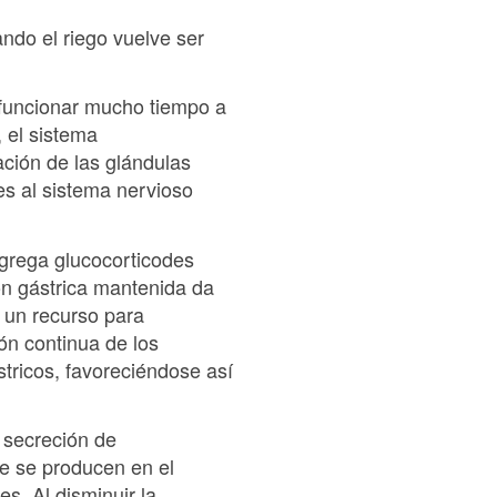
ndo el riego vuelve ser
 funcionar mucho tiempo a
, el sistema
ación de las glándulas
es al sistema nervioso
segrega glucocorticodes
ción gástrica mantenida da
s un recurso para
ión continua de los
tricos, favoreciéndose así
 secreción de
ue se producen en el
. Al disminuir la