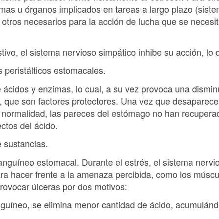
mas u órganos implicados en tareas a largo plazo (siste
os otros necesarios para la acción de lucha que se nece
tivo, el sistema nervioso simpático inhibe su acción, lo 
 peristálticos estomacales.
e ácidos y enzimas, lo cual, a su vez provoca una dismi
 que son factores protectores. Una vez que desaparece 
 normalidad, las pareces del estómago no han recupera
ctos del ácido.
e sustancias.
anguíneo estomacal. Durante el estrés, el sistema nervi
a hacer frente a la amenaza percibida, como los múscu
ovocar úlceras por dos motivos:
sanguíneo, se elimina menor cantidad de ácido, acumulán