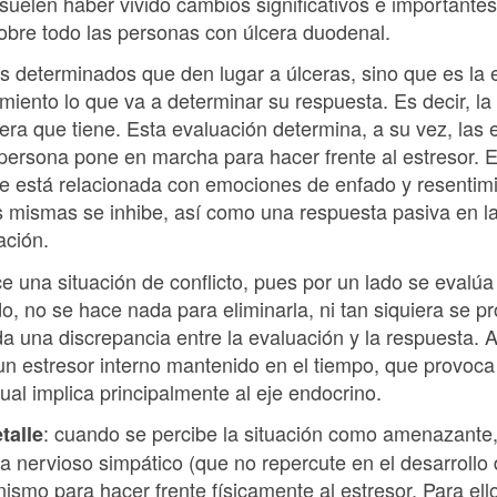
uelen haber vivido cambios significativos e importantes
sobre todo las personas con úlcera duodenal.
s determinados que den lugar a úlceras, sino que es la 
iento lo que va a determinar su respuesta. Es decir, la 
dera que tiene. Esta evaluación determina, a su vez, las
persona pone en marcha para hacer frente al estresor. En
e está relacionada con emociones de enfado y resentim
s mismas se inhibe, así como una respuesta pasiva en la
uación.
 una situación de conflicto, pues por un lado se evalúa
o, no se hace nada para eliminarla, ni tan siquiera se p
da una discrepancia entre la evaluación y la respuesta.
 estresor interno mantenido en el tiempo, que provoca
cual implica principalmente al eje endocrino.
: cuando se percibe la situación como amenazante,
talle
ma nervioso simpático (que no repercute en el desarrollo 
nismo para hacer frente físicamente al estresor. Para ello