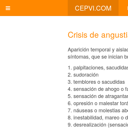
CEPVI.COM
Crisis de angust
Aparición temporal y aisl
síntomas, que se inician 
1. palpitaciones, sacudida
2. sudoración
3. temblores o sacudidas
4. sensación de ahogo o fa
5. sensación de atraganta
6. opresión o malestar tor
7. náuseas o molestias a
8. inestabilidad, mareo o
9. desrealización (sensac