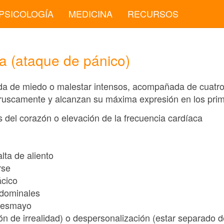
PSICOLOGÍA
MEDICINA
RECURSOS
ia (ataque de pánico)
ada de miedo o malestar intensos, acompañada de cuatro
bruscamente y alcanzan su máxima expresión en los pri
s del corazón o elevación de la frecuencia cardíaca
lta de aliento
rse
ácico
bdominales
 desmayo
ión de irrealidad) o despersonalización (estar separado