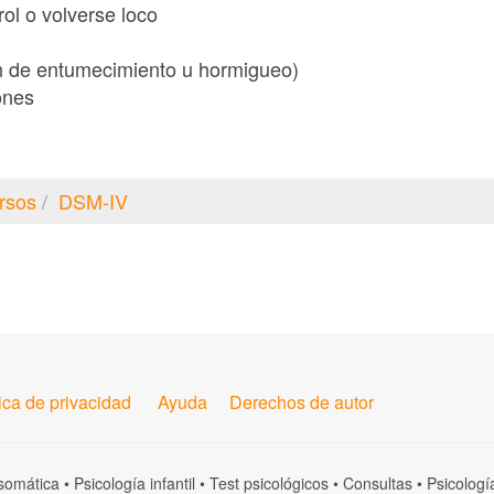
rol o volverse loco
ón de entumecimiento u hormigueo)
ones
rsos
DSM-IV
tica de privacidad
Ayuda
Derechos de autor
somática
•
Psicología infantil
•
Test psicológicos
•
Consultas
•
Psicologí