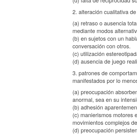
(d) falta de reciprocidad s
2. alteración cualitativa 
(a) retraso o ausencia tot
mediante modos alternativ
(b) en sujetos con un habl
conversación con otros.
(c) utilización estereotipa
(d) ausencia de juego reali
3. patrones de comportamie
manifestados por lo menos
(a) preocupación absorbent
anormal, sea en su intensi
(b) adhesión aparentemente
(c) manierismos motores es
movimientos complejos de 
(d) preocupación persisten