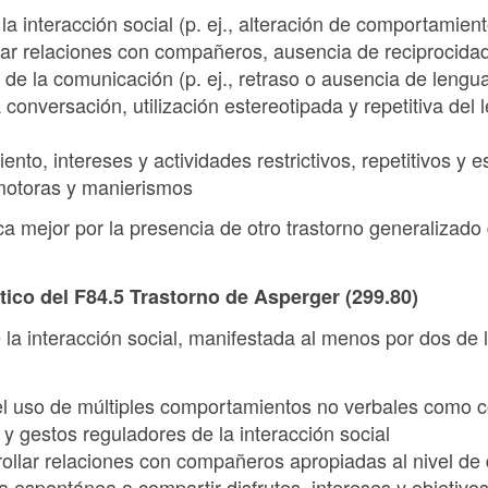
e la interacción social (p. ej., alteración de comportamien
lar relaciones con compañeros, ausencia de reciprocidad
as de la comunicación (p. ej., retraso o ausencia de leng
 conversación, utilización estereotipada y repetitiva del
nto, intereses y actividades restrictivos, repetitivos y e
 motoras y manierismos
ica mejor por la presencia de otro trastorno generalizado 
stico del F84.5 Trastorno de Asperger (299.80)
e la interacción social, manifestada al menos por dos de 
del uso de múltiples comportamientos no verbales como c
 y gestos reguladores de la interacción social
ollar relaciones con compañeros apropiadas al nivel de d
a espontánea a compartir disfrutes, intereses y objetivo