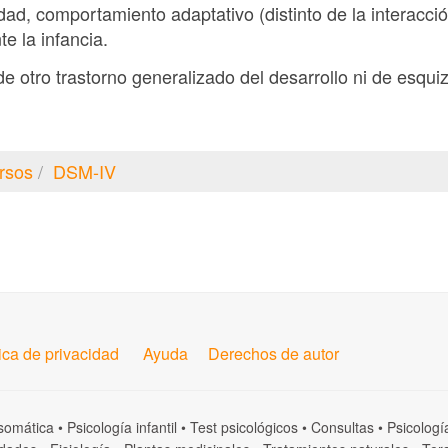
ad, comportamiento adaptativo (distinto de la interacció
e la infancia.
de otro trastorno generalizado del desarrollo ni de esquiz
rsos
DSM-IV
tica de privacidad
Ayuda
Derechos de autor
somática
•
Psicología infantil
•
Test psicológicos
•
Consultas
•
Psicologí