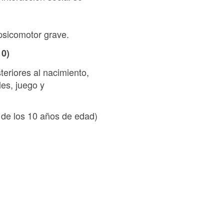
 psicomotor grave.
10)
eriores al nacimiento,
les, juego y
s de los 10 años de edad)