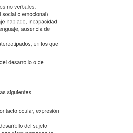
tos no verbales,
 social o emocional)
uaje hablado, incapacidad
 lenguaje, ausencia de
stereotipados, en los que
del desarrollo o de
las siguientes
ontacto ocular, expresión
esarrollo del sujeto
s con otras personas (p.