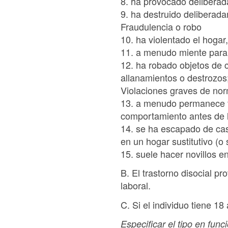
8. ha provocado deliberad
9. ha destruido deliberad
Fraudulencia o robo
10. ha violentado el hogar
11. a menudo miente para o
12. ha robado objetos de ci
allanamientos o destrozos;
Violaciones graves de no
13. a menudo permanece fu
comportamiento antes de 
14. se ha escapado de cas
en un hogar sustitutivo (o
15. suele hacer novillos e
B. El trastorno disocial pr
laboral.
C. Si el individuo tiene 18
Especificar el tipo en func