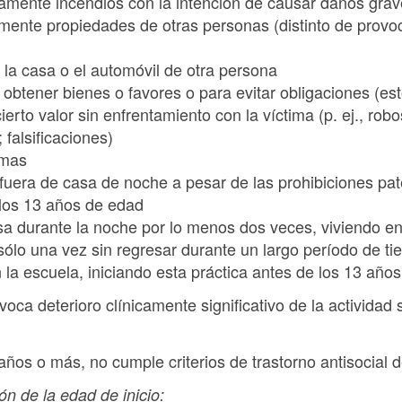
amente incendios con la intención de causar daños gra
amente propiedades de otras personas (distinto de provo
, la casa o el automóvil de otra persona
btener bienes o favores o para evitar obligaciones (esto
erto valor sin enfrentamiento con la víctima (p. ej., robo
 falsificaciones)
rmas
era de casa de noche a pesar de las prohibiciones pate
los 13 años de edad
a durante la noche por lo menos dos veces, viviendo en
 sólo una vez sin regresar durante un largo período de t
n la escuela, iniciando esta práctica antes de los 13 año
ovoca deterioro clínicamente significativo de la actividad
 años o más, no cumple criterios de trastorno antisocial 
ión de la edad de inicio: