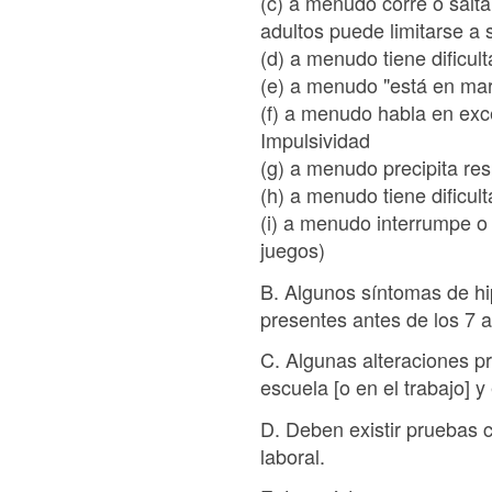
(c) a menudo corre o salt
adultos puede limitarse a 
(d) a menudo tiene dificul
(e) a menudo "está en mar
(f) a menudo habla en ex
Impulsividad
(g) a menudo precipita re
(h) a menudo tiene dificu
(i) a menudo interrumpe o 
juegos)
B. Algunos síntomas de hi
presentes antes de los 7 
C. Algunas alteraciones p
escuela [o en el trabajo] y
D. Deben existir pruebas c
laboral.