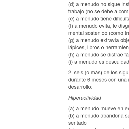
(d) a menudo no sigue inst
trabajo (no se debe a com
(e) a menudo tiene dificul
(f) a menudo evita, le dis
mental sostenido (como tr
(g) a menudo extravía obje
lápices, libros o herramie
(h) a menudo se distrae fá
(i) a menudo es descuidado
2. seis (o más) de los sig
durante 6 meses con una i
desarrollo:
Hiperactividad
(a) a menudo mueve en ex
(b) a menudo abandona su 
sentado