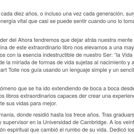
cada diez años, o incluso una vez cada generación, sur
energía vital que casi se puede sentir cuando uno lo to
er del Ahora tendremos que dejar atrás nuestra mente an
ina de este extraordinario libro nos elevamos a una may
s con la esencia indestructible de nuestro Ser: “la Vid
de la miríada de formas de vida sujetas al nacimiento y 
hart Tolle nos guía usando un lenguaje simple y un senci
nómeno que se ha ido extendiendo de boca a boca desde
s libros extraordinarios capaces der crear una experienc
e sus vidas para mejor.
mania, donde residió hasta los trece años. Tras graduar
 y supervisor en la Universidad de Cambridge. A los vei
ón espiritual que cambió el rumbo de su vida. Dedicó lo