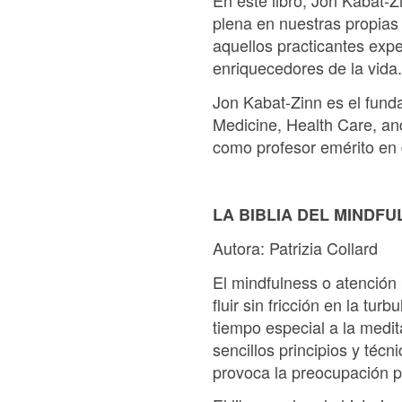
En este libro, Jon Kabat-Z
plena en nuestras propias 
aquellos practicantes exp
enriquecedores de la vida.
Jon Kabat-Zinn es el funda
Medicine, Health Care, an
como profesor emérito en 
LA BIBLIA DEL MINDFU
Autora: Patrizia Collard
El mindfulness o atención p
fluir sin fricción en la t
tiempo especial a la medit
sencillos principios y téc
provoca la preocupación po