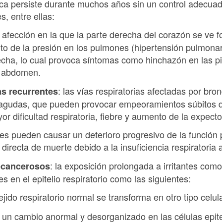
ica persiste durante muchos años sin un control adecu
, entre ellas:
 afección en la que la parte derecha del corazón se ve 
to de la presión en los pulmones (hipertensión pulmonar
recha, lo cual provoca síntomas como hinchazón en las p
l abdomen.
: las vías respiratorias afectadas por bro
as recurrentes
s agudas, que pueden provocar empeoramientos súbitos 
r dificultad respiratoria, fiebre y aumento de la expecto
tes pueden causar un deterioro progresivo de la función
irecta de muerte debido a la insuficiencia respiratoria 
: la exposición prolongada a irritantes com
recancerosos
s en el epitelio respiratorio como las siguientes:
 tejido respiratorio normal se transforma en otro tipo cel
 un cambio anormal y desorganizado en las células epite