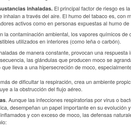
El principal factor de riesgo es l
 sustancias inhaladas.
se inhalan a través del aire. El humo del tabaco es, con 
dores activos como en personas expuestas al humo de
on la contaminación ambiental, los vapores químicos de c
ibles utilizados en interiores (como leña o carbón).
inhaladas de manera constante, provocan una respuesta in
secuencia, las glándulas que producen moco se agrandan
 que lleva a una hipersecreción de moco, especialment
s de dificultar la respiración, crea un ambiente propici
ye a la obstrucción del flujo aéreo.
. Aunque las infecciones respiratorias por virus o bac
nas
crónica, desempeñan un papel importante en su evolución
inflamados y con exceso de moco, las defensas natural
lo: