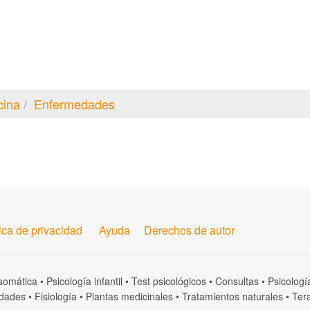
cina
Enfermedades
tica de privacidad
Ayuda
Derechos de autor
somática
•
Psicología infantil
•
Test psicológicos
•
Consultas
•
Psicologí
dades
•
Fisiología
•
Plantas medicinales
•
Tratamientos naturales
•
Tera