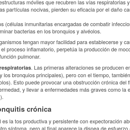
 estructuras móviles que recubren las vías respiratoria
las partículas nocivas, pierden su eficacia por el daño 
os (células inmunitarias encargadas de combatir infecci
minar bacterias en los bronquios y alvéolos.
ganismos tengan mayor facilidad para establecerse y ca
 el proceso inflamatorio, perpetúa la producción de moc
 función pulmonar.
. Las primeras alteraciones se producen e
respiratorias
 los bronquios principales), pero con el tiempo, tambié
iolos). Esto puede provocar una obstrucción crónica del f
fermedad, y llevar a enfermedades más graves como la
).
onquitis crónica
al es la tos productiva y persistente con expectoración
ro síntoma, pero al final aparece la disnea de esfuerzo