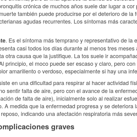
 bronquitis crónica de muchos años suele dar lugar a co
 muerte también puede producirse por el deterioro de la f
acterianas agudas recurrentes. Los síntomas más caracter
. Es el síntoma más temprano y representativo de la 
nte
resenta casi todos los días durante al menos tres meses 
ta otra causa que la justifique. La tos suele ir acompañ
Al principio, el moco puede ser escaso y claro, pero co
lor amarillento o verdoso, especialmente si hay una inf
iste en una dificultad para respirar al hacer actividad fí
o sentir falta de aire, pero con el avance de la enferm
ión de falta de aire), inicialmente solo al realizar esfu
o. A medida que la enfermedad progresa y se deteriora l
reposo, indicando una afectación respiratoria más seve
omplicaciones graves