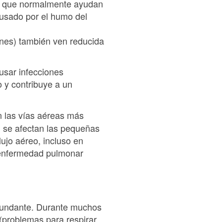
s y que normalmente ayudan
causado por el humo del
ones) también ven reducida
usar infecciones
o y contribuye a un
n las vías aéreas más
n se afectan las pequeñas
lujo aéreo, incluso en
 enfermedad pulmonar
 abundante. Durante muchos
 (problemas para respirar