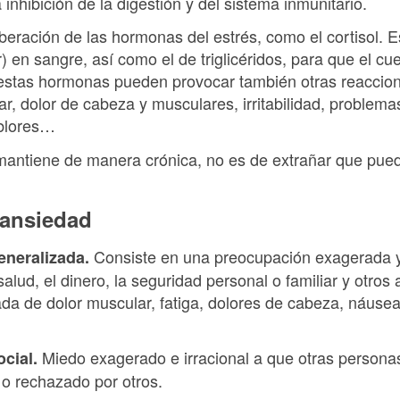
nhibición de la digestión y del sistema inmunitario.
beración de las hormonas del estrés, como el cortisol
r) en sangre, así como el de triglicéridos, para que el 
, estas hormonas pueden provocar también otras reacci
r, dolor de cabeza y musculares, irritabilidad, problema
mblores…
mantiene de manera crónica, no es de extrañar que pu
 ansiedad
Consiste en una preocupación exagerada y
eneralizada.
lud, el dinero, la seguridad personal o familiar y otros
ada de dolor muscular, fatiga, dolores de cabeza, náuse
Miedo exagerado e irracional a que otras persona
cial.
o o rechazado por otros.