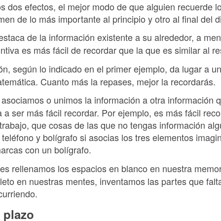
s dos efectos, el mejor modo de que alguien recuerde l
en de lo más importante al principio y otro al final del d
estaca de la información existente a su alrededor, a me
ntiva es más fácil de recordar que la que es similar al res
ón, según lo indicado en el primer ejemplo, da lugar a u
emática. Cuanto más la repases, mejor la recordarás.
sociamos o unimos la información a otra información 
 a ser más fácil recordar. Por ejemplo, es más fácil re
 trabajo, que cosas de las que no tengas información al
a, teléfono y bolígrafo si asocias los tres elementos imag
arcas con un bolígrafo.
s rellenamos los espacios en blanco en nuestra memoria
eto en nuestras mentes, inventamos las partes que fal
curriendo.
 plazo