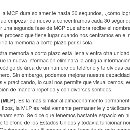
 la MCP dura solamente hasta 30 segundos, ¿cómo logr
que empezar de nuevo a concentrarnos cada 30 segundos
ar una segunda fase de MCP que ahora recibe el nombre
el proceso que tiene lugar cuando nos centramos en el m
ría la memoria a corto plazo por sí sola.
a memoria a corto plazo está llena y entra otra unidad
ue la nueva información eliminará la antigua informació
l código de área de un número de teléfono y te olvidas c
úmero. Sin embargo, podemos mejorar nuestra capacidad
s y practicando, lo cual nos permite que visualicemos,
ción de manera repetida y con diversos sentidos.
Es la más similar al almacenamiento permanent
 (MLP).
s tipos, la MLP es relativamente permanente y prácticam
enamiento. Se dice que tenemos bastante espacio en 
teléfono de los Estados Unidos y todavía funcionar no
Obviamente, no utilizamos ni una fracción de este espa