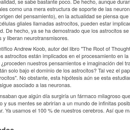
realidad, se sabe bastante poco. De hecho, aunque dur
iales como una mera estructura de soporte de las neuron
rigen del pensamiento), en la actualidad se piensa que 
élulas gliales llamadas astrocitos, pueden estar implic
dad. De hecho, ya se ha demostrado que los astrocitos s
s y liberan neurotransmisores.
ífico Andrew Koob, autor del libro "The Root of Thought",
s astrocitos están implicados en el procesamiento en la 
: ¿proceden nuestros pensamientos e imaginación del tra
tán solo bajo el dominio de los astrocitos? Tal vez el pa
rocitos". No obstante, esta hipótesis aún se esta estudia
 sigue asociado a las neuronas.
ensaban que algún día surgiría un fármaco milagroso qu
o y sus mentes se abrirían a un mundo de infinitas posi
ar. Ya usamos el 100 % de nuestros cerebros. Así que
nados