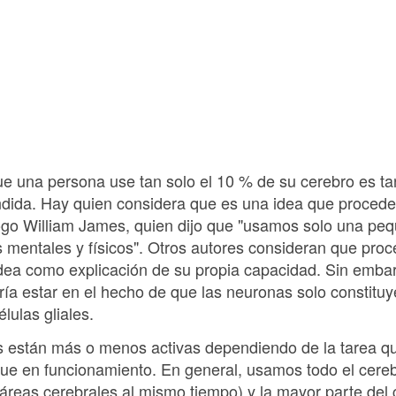
ue una persona use tan solo el 10 % de su cerebro es ta
ndida. Hay quien considera que es una idea que procede
logo William James, quien dijo que "usamos solo una pe
 mentales y físicos". Otros autores consideran que proc
ea como explicación de su propia capacidad. Sin embar
ía estar en el hecho de que las neuronas solo constituy
élulas gliales.
s están más o menos activas dependiendo de la tarea que
igue en funcionamiento. En general, usamos todo el cere
reas cerebrales al mismo tiempo) y la mayor parte del c