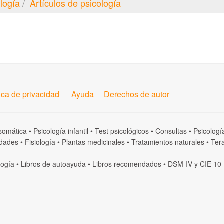
logía
Artículos de psicología
tica de privacidad
Ayuda
Derechos de autor
somática
•
Psicología infantil
•
Test psicológicos
•
Consultas
•
Psicologí
dades
•
Fisiología
•
Plantas medicinales
•
Tratamientos naturales
•
Tera
logía
•
Libros de autoayuda
•
Libros recomendados
•
DSM-IV
y
CIE 10