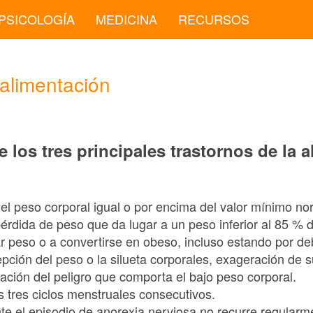
PSICOLOGÍA
MEDICINA
RECURSOS
 alimentación
e los tres principales trastornos de la 
l peso corporal igual o por encima del valor mínimo no
 pérdida de peso que da lugar a un peso inferior al 85 % 
r peso o a convertirse en obeso, incluso estando por de
epción del peso o la silueta corporales, exageración de 
ación del peligro que comporta el bajo peso corporal.
 tres ciclos menstruales consecutivos.
ante el episodio de anorexia nerviosa no recurre regular