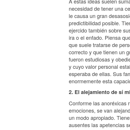
A estas ideas suelen suma
necesidad de tener una cer
le causa un gran desasosi
predictibilidad posible. T
ejercido también sobre su
ira o el enfado. Piensa qu
que suele tratarse de per
correcto y que tienen un 
fueron estudiosas y obedi
y cuyo valor personal est
esperaba de ellas. Sus fam
enormemente esta capacid
2. El alejamiento de sí 
Conforme las anoréxicas re
emociones, se van alejand
un modo apropiado. Tienen
ausentes las apetencias s