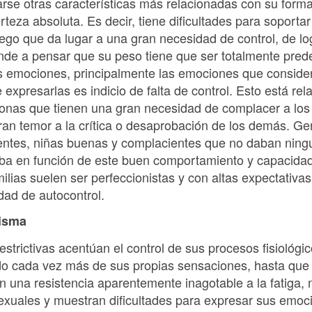
rse otras características más relacionadas con su forma 
teza absoluta. Es decir, tiene dificultades para soportar 
ego que da lugar a una gran necesidad de control, de lo
iende a pensar que su peso tiene que ser totalmente prede
s emociones, principalmente las emociones que conside
e expresarlas es indicio de falta de control. Esto está re
sonas que tienen una gran necesidad de complacer a los
gran temor a la crítica o desaprobación de los demás. G
entes, niñas buenas y complacientes que no daban ning
aba en función de este buen comportamiento y capacidad
ilias suelen ser perfeccionistas y con altas expectativas
ad de autocontrol.
misma
strictivas acentúan el control de sus procesos fisiológ
o cada vez más de sus propias sensaciones, hasta que l
 una resistencia aparentemente inagotable a la fatiga,
exuales y muestran dificultades para expresar sus emoc