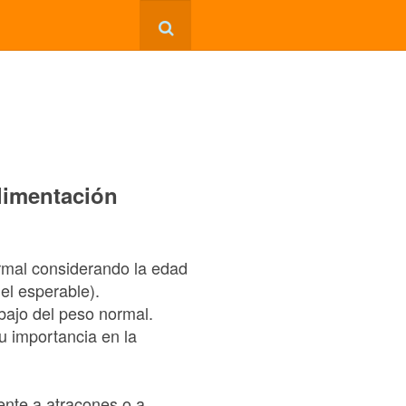
alimentación
rmal considerando la edad
del esperable).
bajo del peso normal.
su importancia en la
mente a atracones o a