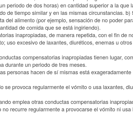
un periodo de dos horas) en cantidad superior a la que 
odo de tiempo similar y en las mismas circunstancias. b
sta del alimento (por ejemplo, sensación de no poder pa
 cantidad de comida que se está ingiriendo).
rias inapropiadas, de manera repetida, con el fin de 
to; uso excesivo de laxantes, diuréticos, enemas u otro
conductas compensatorias inapropiadas tienen lugar, c
a durante un periodo de tres meses.
tas personas hacen de sí mismas está exageradamente in
do se provoca regularmente el vómito o usa laxantes, di
uando emplea otras conductas compensatorias inapropia
ro no recurre regularmente a provocarse el vómito ni usa 