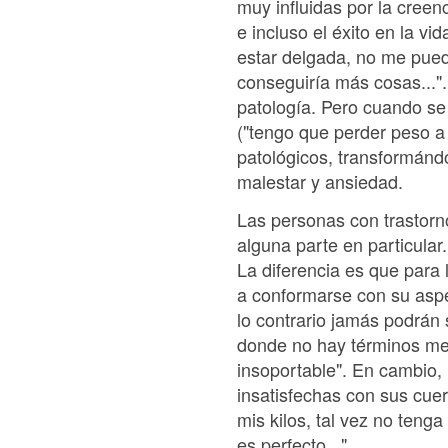
muy influidas por la creen
e incluso el éxito en la 
estar delgada, no me puedo
conseguiría más cosas..."
patología. Pero cuando s
("tengo que perder peso a 
patológicos, transformán
malestar y ansiedad.
Las personas con trastorn
alguna parte en particular
La diferencia es que para
a conformarse con su aspe
lo contrario jamás podrán 
donde no hay términos med
insoportable". En cambio, 
insatisfechas con sus cue
mis kilos, tal vez no teng
es perfecto..."