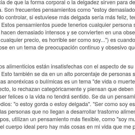
cia de que la forma corporal o la delgadez sirven para de
vida. Son frecuentes pensamientos como "estoy demasiado
 controlar, si estuviese más delgada sería más feliz, t
. Estos pensamientos puede tenerlos cualquier persona 
e hacen demasiado intensos y se convierten en una obs
cualquier precio, es horrible ser como soy...") es cuand
dose en un tema de preocupación continuo y obsesivo q
os alimenticios están insatisfechas con el aspecto de su
. Esto también se da en un alto porcentaje de personas si
 las anoréxicas o bulímicas es un tema "de vida o muert
cto, lo rechazan categóricamente y piensan que deben 
ser felices o la vida no tendrá sentido. Se da un pensami
ios: "o estoy gorda o estoy delgada". "Ser como soy es
las personas que no llegan a desarrollar trastorno alimen
rpos, utilizan un pensamiento más flexible, como "soy 
a el cuerpo ideal pero hay más cosas en mi vida que me 