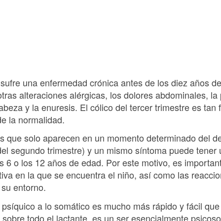
 sufre una enfermedad crónica antes de los diez años d
tras alteraciones alérgicas, los dolores abdominales, la 
abeza y la enuresis. El cólico del tercer trimestre es ta
e la normalidad.
nes que solo aparecen en un momento determinado del de
del segundo trimestre) y un mismo síntoma puede tener u
s 6 o los 12 años de edad. Por este motivo, es important
utiva en la que se encuentra el niño, así como las reacc
 su entorno.
o psíquico a lo somático es mucho más rápido y fácil qu
 sobre todo el lactante, es un ser esencialmente psicos