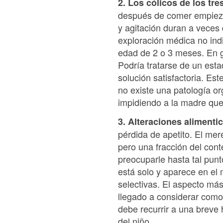
2. Los cólicos de los tr
después de comer empiezan 
y agitación duran a veces 
exploración médica no ind
edad de 2 o 3 meses. En g
Podría tratarse de un esta
solución satisfactoria. Es
no existe una patología or
impidiendo a la madre qu
3. Alteraciones alimenti
pérdida de apetito. El me
pero una fracción del con
preocuparle hasta tal pun
está solo y aparece en el
selectivas. El aspecto má
llegado a considerar como
debe recurrir a una breve
del niño.