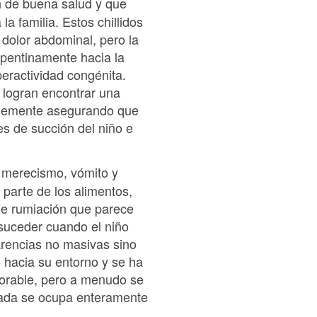
 de buena salud y que
a familia. Estos chillidos
 dolor abdominal, pero la
epentinamente hacia la
eractividad congénita.
e logran encontrar una
implemente asegurando que
es de succión del niño e
 merecismo, vómito y
parte de los alimentos,
 de rumiación que parece
 suceder cuando el niño
arencias no masivas sino
 hacia su entorno y se ha
vorable, pero a menudo se
izada se ocupa enteramente