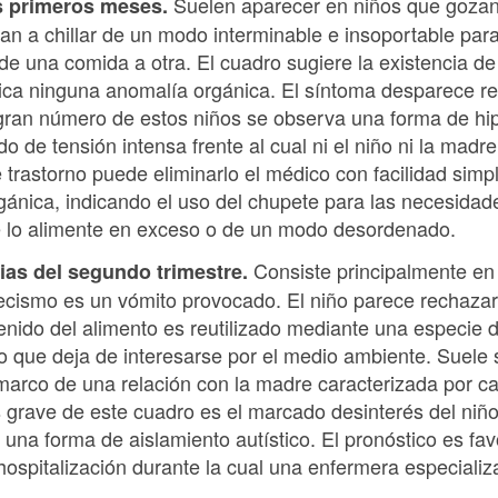
Suelen aparecer en niños que gozan
es primeros meses.
a chillar de un modo interminable e insoportable para l
de una comida a otra. El cuadro sugiere la existencia de
ica ninguna anomalía orgánica. El síntoma desparece r
ran número de estos niños se observa una forma de hip
do de tensión intensa frente al cual ni el niño ni la madr
te trastorno puede eliminarlo el médico con facilidad s
gánica, indicando el uso del chupete para las necesidad
e lo alimente en exceso o de un modo desordenado.
Consiste principalmente en
cias del segundo trimestre.
recismo es un vómito provocado. El niño parece rechazar 
tenido del alimento es reutilizado mediante una especie
to que deja de interesarse por el medio ambiente. Suele
 marco de una relación con la madre caracterizada por c
s grave de este cuadro es el marcado desinterés del niño
 una forma de aislamiento autístico. El pronóstico es fa
 hospitalización durante la cual una enfermera especial