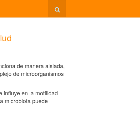
alud
unciona de manera aislada,
mplejo de microorganismos
 influye en la motilidad
sta microbiota puede