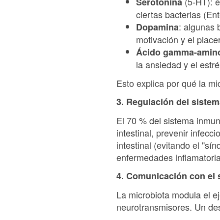
(5-HT): e
Serotonina
ciertas bacterias (En
: algunas 
Dopamina
motivación y el placer
Ácido gamma-amino
la ansiedad y el estré
Esto explica por qué la mi
3. Regulación del sistem
El 70 % del sistema inmuni
intestinal, prevenir infec
intestinal (evitando el "s
enfermedades inflamatori
4. Comunicación con el 
La microbiota modula el ej
neurotransmisores. Un dese