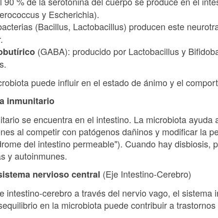
l 90 % de la serotonina del cuerpo se produce en el inte
terococcus y Escherichia).
bacterias (Bacillus, Lactobacillus) producen este neurotr
.
(GABA): producido por Lactobacillus y Bifidob
butírico
s.
crobiota puede influir en el estado de ánimo y el compor
a inmunitario
tario se encuentra en el intestino. La microbiota ayuda a
ciones al competir con patógenos dañinos y modificar la p
índrome del intestino permeable"). Cuando hay disbiosis,
as y autoinmunes.
(Eje Intestino-Cerebro)
sistema nervioso central
e intestino-cerebro a través del nervio vago, el sistema i
quilibrio en la microbiota puede contribuir a trastorno