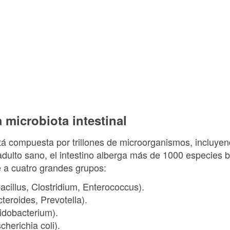
 microbiota intestinal
stá compuesta por trillones de microorganismos, incluyend
dulto sano, el intestino alberga más de 1000 especies b
e a cuatro grandes grupos:
bacillus, Clostridium, Enterococcus).
teroides, Prevotella).
fidobacterium).
cherichia coli).