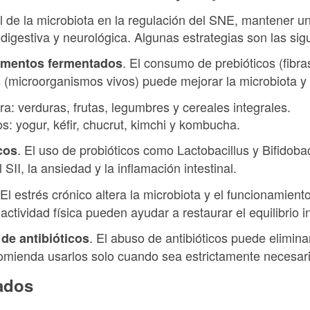
 de la microbiota en la regulación del SNE, mantener un
digestiva y neurológica. Algunas estrategias son las sig
. El consumo de prebióticos (fibr
alimentos fermentados
s (microorganismos vivos) puede mejorar la microbiota y
bra: verduras, frutas, legumbres y cereales integrales.
: yogur, kéfir, chucrut, kimchi y kombucha.
. El uso de probióticos como Lactobacillus y Bifido
cos
SII, la ansiedad y la inflamación intestinal.
 El estrés crónico altera la microbiota y el funcionamie
 actividad física pueden ayudar a restaurar el equilibrio in
. El abuso de antibióticos puede elimina
 de antibióticos
comienda usarlos solo cuando sea estrictamente necesari
nados