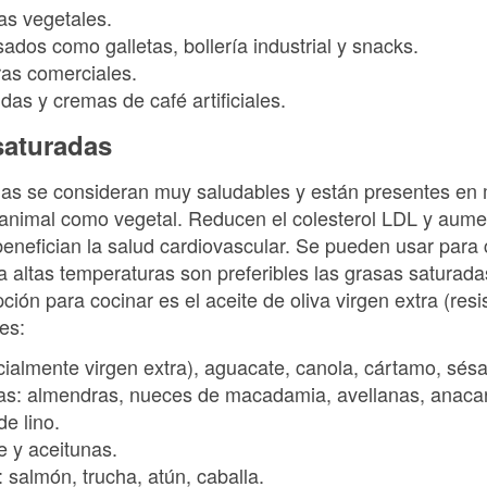
as vegetales.
ados como galletas, bollería industrial y snacks.
ras comerciales.
as y cremas de café artificiales.
saturadas
as se consideran muy saludables y están presentes en
n animal como vegetal. Reducen el colesterol LDL y aum
 benefician la salud cardiovascular. Se pueden usar para
 altas temperaturas son preferibles las grasas saturad
ión para cocinar es el aceite de oliva virgen extra (resis
es:
cialmente virgen extra), aguacate, canola, cártamo, sés
las: almendras, nueces de macadamia, avellanas, anacar
e lino.
 y aceitunas.
salmón, trucha, atún, caballa.