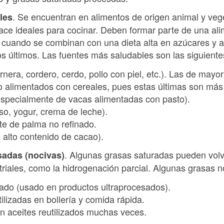
. Se encuentran en alimentos de origen animal y vege
les
hace ideales para cocinar. Deben formar parte de una al
cuando se combinan con una dieta alta en azúcares y a
os últimos. Las fuentes más saludables son las siguiente
rnera, cordero, cerdo, pollo con piel, etc.). Las de mayo
o alimentados con cereales, pues estas últimas son más
especialmente de vacas alimentadas con pasto).
so, yogur, crema de leche).
te de palma no refinado.
 alto contenido de cacao).
. Algunas grasas saturadas pueden vol
sadas (nocivas)
iales, como la hidrogenación parcial. Algunas grasas no
nado (usado en productos ultraprocesados).
tilizadas en bollería y comida rápida.
n aceites reutilizados muchas veces.