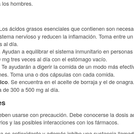
a los hombres.
 Los ácidos grasos esenciales que contienen son necesar
istema nervioso y reducen la inflamación. Toma entre u
 al día.
. Ayudan a equilibrar el sistema inmunitario en persona
mg tres veces al día con el estómago vacío.
. Te ayudarán a digerir la comida de un modo más efectiv
nes. Toma una o dos cápsulas con cada comida.
. Se encuentra en el aceite de borraja y el de onagra
ico
a de 300 a 500 mg al día.
es
eben usarse con precaución. Debe conocerse la dosis a
ios y las posibles interacciones con los fármacos.
ta es antioxidante y además inhibe una sustancia llamada