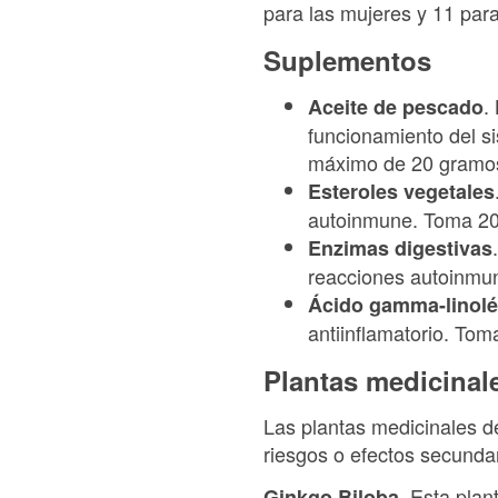
para las mujeres y 11 par
Suplementos
.
Aceite de pescado
funcionamiento del s
máximo de 20 gramos
Esteroles vegetales
autoinmune. Toma 20 
Enzimas digestivas
reacciones autoinmu
Ácido gamma-linolé
antiinflamatorio. Tom
Plantas medicinal
Las plantas medicinales d
riesgos o efectos secundar
Esta plan
Ginkgo Biloba.