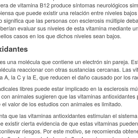
vera de vitamina B12 produce síntomas neurológicos sim
 piensa que puede existir una relación entre niveles bajo
no significa que las personas con esclerosis múltiple d
berían evaluar sus niveles de esta vitamina mediante un
llos casos en los que dichos niveles sean bajos.
xidantes
) es una molécula que contiene un electrón sin pareja. Es
olécula reaccionar con otras sustancias cercanas. Las v
 la A, la C y la E, que reducen el daño causado por los rad
dicales libres puede estar implicado en la esclerosis múl
s con animales sugieren que las vitaminas antioxidantes
 el valor de los estudios con animales es limitado.
ta que las vitaminas antioxidantes estimulan el sistema
e existir cierta evidencia de que estas vitaminas pueden
onllevar riesgos. Por este motivo, se recomienda obtene