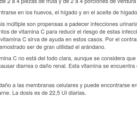
de 2 a 4 piezas de fruta y de 2 a 4 porciones de verdura 
trarse en los huevos, el hígado y en el aceite de hígad
is múltiple son propensas a padecer infecciones urinari
tos de vitamina C para reducir el riesgo de estas infec
 vitamina C sirva de ayuda en estos casos. Por el contrar
demostrado ser de gran utilidad el arándano.
mina C no está del todo clara, aunque se considera qu
ausar diarrea o daño renal. Esta vitamina se encuentra en
 daño a las membranas celulares y puede encontrarse en 
arne. La dosis es de 22,5 UI diarias.