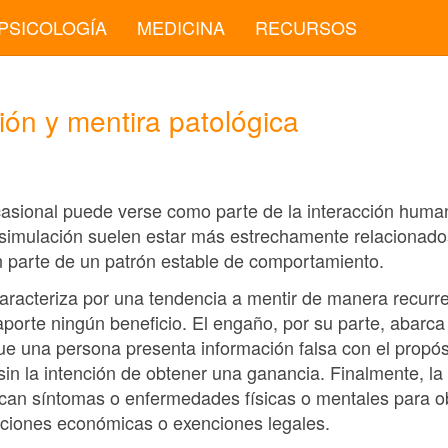
PSICOLOGÍA
MEDICINA
RECURSOS
ón y mentira patológica
casional puede verse como parte de la interacción human
a simulación suelen estar más estrechamente relacionados
 parte de un patrón estable de comportamiento.
caracteriza por una tendencia a mentir de manera recurr
e aporte ningún beneficio. El engaño, por su parte, aba
e una persona presenta información falsa con el propósit
sin la intención de obtener una ganancia. Finalmente, la
fican síntomas o enfermedades físicas o mentales para o
iones económicas o exenciones legales.