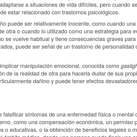
o adaptarse a situaciones de vida difíciles, pero cuando s
ede estar relacionado con trastornos psicológicos.
año puede ser relativamente inocente, como cuando una
de otra o cuando lo utilizado como una estrategia para evi
 se vuelve habitual y tiene consecuencias graves para l
crados, puede ser señal de un trastorno de personalidad 
implicar manipulación emocional, conocida como
gaslig
ón de la realidad de otra para hacerla dudar de sus prop
rticularmente dañino y puede tener efectos devastadore
e falsificar síntomas de una enfermedad física o mental 
xterno, como una compensación económica, un permiso p
s o educativas, o la obtención de beneficios legales o 
el ámbito médico, donde una persona puede fingir una 