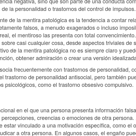
uencia negativa, sino que son parte de una conducta co
 de la personalidad o trastornos del control de impulsos.
nte de la mentira patológica es la tendencia a contar re
etamente falsos, a menudo exagerados o incluso imposi
real, el mentiroso las presenta con total convencimiento
sobre casi cualquier cosa, desde aspectos triviales de 
tivo de la mentira patológica no es siempre claro y pued
ención, obtener admiración o crear una versión idealiza
ocia frecuentemente con trastornos de personalidad, co
 el trastorno de personalidad antisocial, pero también p
os psicológicos, como el trastorno obsesivo compulsivo.
cional en el que una persona presenta información falsa
s percepciones, creencias o emociones de otra persona. A
e estar vinculado a una motivación específica, como el o
judicar a otra persona. En algunos casos, el engaño pu