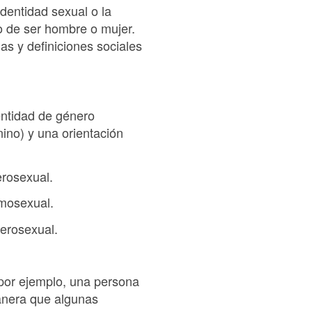
identidad sexual o la
co de ser hombre o mujer.
as y definiciones sociales
entidad de género
nino) y una orientación
erosexual.
omosexual.
terosexual.
(por ejemplo, una persona
anera que algunas