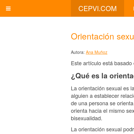
CEPVI.COM
Orientación sex
Autora:
Ana Muñoz
Este artículo está basado 
¿Qué es la orient
La orientación sexual es l
alguien a establecer rela
de una persona se orienta 
orienta hacia el mismo se
bisexualidad.
La orientación sexual pod