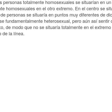
 personas totalmente homosexuales se situarían en un 
e homosexuales en el otro extremo. En el centro se situ
e personas se situaría en puntos muy diferentes de dic
e fundamentalmente heterosexual, pero aún así sentir ci
, de modo que no se situaría totalmente en el extremo 
 de la línea.