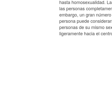
hasta homosexualidad. Las
las personas completament
embargo, un gran número d
persona puede considerars
personas de su mismo sexo
ligeramente hacia el centro