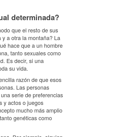
ual determinada?
modo que el resto de sus
a y a otra la montaña? La
 qué hace que a un hombre
sona, tanto sexuales como
d. Es decir, si una
oda su vida.
encilla razón de que esos
rsonas. Las personas
una serie de preferencias
s y actos o juegos
concepto mucho más amplio
 tanto genéticas como
sona. Por ejemplo, alguien