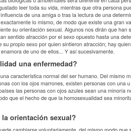
gustado leer toda su vida, mientras que otra persona p
la influencia de una amiga o tras la lectura de una deter
 exactamente lo mismo, de modo que existe una gran va
iente su orientación sexual. Algunos nos dirán que han
 han sentido atracción por el sexo opuesto hasta una det
 su propio sexo por quien sintieron atracción; hay quien 
enamora de uno de ellos... Y así sucesivamente.
lidad una enfermedad?
 una característica normal del ser humano. Del mismo 
onas con los ojos marrones, existen personas con una u 
íses las personas con ojos azules sean una minoría no
do que el hecho de que la homosexualidad sea minorita
la orientación sexual?
puede cambiarse voluntariamente, del mismo modo que si t