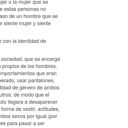
jer o la mujer que se
de estas personas no
 caso de un hombre que se
e siente mujer y siente
 con la identidad de
la sociedad, que se encarga
 propios de los hombres.
comportamientos que eran
nerado, usar pantalones,
entidad de género de ambos
utros, de modo que el
pto llegara a desaparecer
forma de vestir, actitudes,
mbos sexos por igual (por
res para pasar a ser