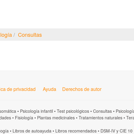
logía
Consultas
tica de privacidad
Ayuda
Derechos de autor
somática
•
Psicología infantil
•
Test psicológicos
•
Consultas
•
Psicologí
dades
•
Fisiología
•
Plantas medicinales
•
Tratamientos naturales
•
Tera
logía
•
Libros de autoayuda
•
Libros recomendados
•
DSM-IV
y
CIE 10