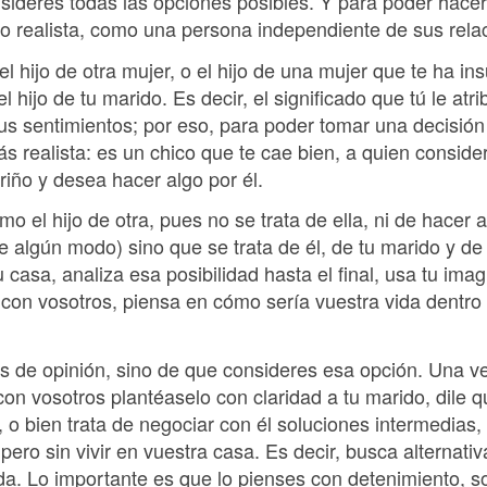
ideres todas las opciones posibles. Y para poder hacerlo
o realista, como una persona independiente de sus rela
el hijo de otra mujer, o el hijo de una mujer que te ha in
 hijo de tu marido. Es decir, el significado que tú le atr
n tus sentimientos; por eso, para poder tomar una decisió
ás realista: es un chico que te cae bien, a quien consi
riño y desea hacer algo por él.
mo el hijo de otra, pues no se trata de ella, ni de hacer a
e algún modo) sino que se trata de él, de tu marido y de 
u casa, analiza esa posibilidad hasta el final, usa tu im
o con vosotros, piensa en cómo sería vuestra vida dentr
s de opinión, sino de que consideres esa opción. Una ve
 con vosotros plantéaselo con claridad a tu marido, dile 
 o bien trata de negociar con él soluciones intermedias
ero sin vivir en vuestra casa. Es decir, busca alternati
da. Lo importante es que lo pienses con detenimiento, s