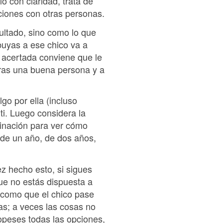
 con claridad, trata de
ciones con otras personas.
sultado, sino como lo que
ibuyas a ese chico va a
n acertada conviene que le
deras una buena persona y a
lgo por ella (incluso
ti. Luego considera la
aginación para ver cómo
o de un año, de dos años,
z hecho esto, si sigues
que no estás dispuesta a
, como que el chico pase
vas; a veces las cosas no
opeses todas las opciones,