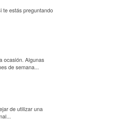
Si te estás preguntando
a ocasión. Algunas
ines de semana...
jar de utilizar una
al...