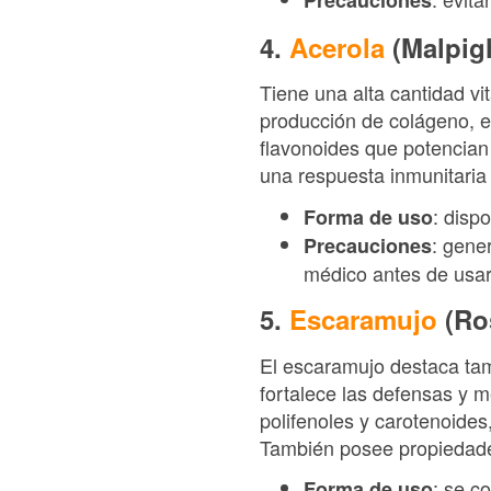
Precauciones
4.
Acerola
(Malpig
Tiene una alta cantidad vi
producción de colágeno, e
flavonoides que potencian 
una respuesta inmunitaria
: disp
Forma de uso
: gene
Precauciones
médico antes de usar
5.
Escaramujo
(Ro
El escaramujo destaca tamb
fortalece las defensas y m
polifenoles y carotenoides,
También posee propiedades 
: se c
Forma de uso