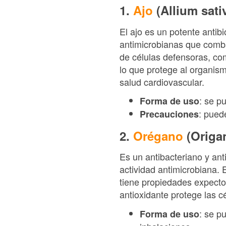
1.
Ajo
(Allium sat
El ajo es un potente antib
antimicrobianas que comba
de células defensoras, com
lo que protege al organism
salud cardiovascular.
: se p
Forma de uso
: pued
Precauciones
2.
Orégano
(Origa
Es un antibacteriano y ant
actividad antimicrobiana. 
tiene propiedades expector
antioxidante protege las c
: se p
Forma de uso