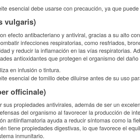
eite esencial debe usarse con precaución, ya que puede irr
 vulgaris)
on efecto antibacteriano y antiviral, gracias a su alto co
ombatir infecciones respiratorias, como resfriados, bronqu
dad y reducir la inflamación en las vías respiratorias. 
dades antioxidantes que protegen el organismo del daño 
iliza en infusión o tintura.
eite esencial de tomillo debe diluirse antes de su uso para
er officinale)
or sus propiedades antivirales, además de ser un excelen
defensas del organismo al favorecer la producción de int
ión antiinflamatoria ayuda a reducir síntomas como la fie
n tiene propiedades digestivas, lo que favorece el equilib
istema inmunitario.