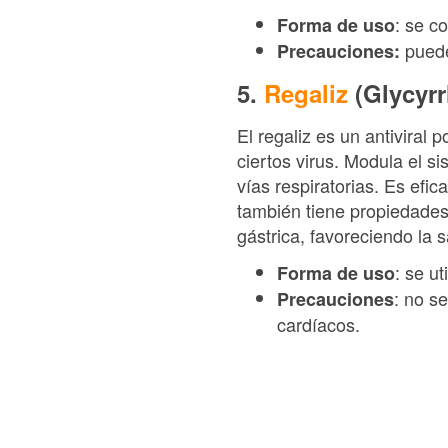
: se c
Forma de uso
puede
Precauciones:
5.
Regaliz
(Glycyrr
El regaliz es un antiviral 
ciertos virus. Modula el s
vías respiratorias. Es efic
también tiene propiedades
gástrica, favoreciendo la s
: se ut
Forma de uso
: no s
Precauciones
cardíacos.