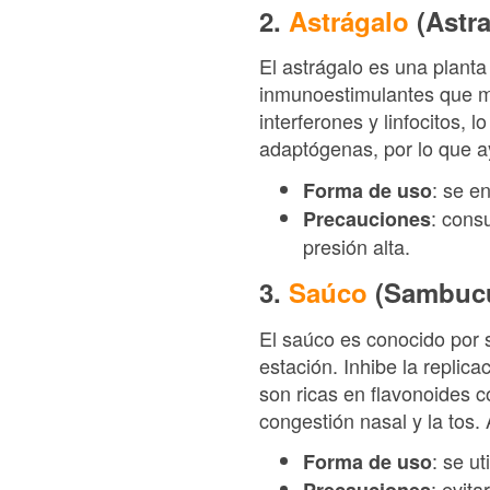
2.
Astrágalo
(Astr
El astrágalo es una planta
inmunoestimulantes que mej
interferones y linfocitos, 
adaptógenas, por lo que ay
: se e
Forma de uso
: cons
Precauciones
presión alta.
3.
Saúco
(Sambucu
El saúco es conocido por s
estación. Inhibe la replic
son ricas en flavonoides co
congestión nasal y la tos.
: se u
Forma de uso
: evit