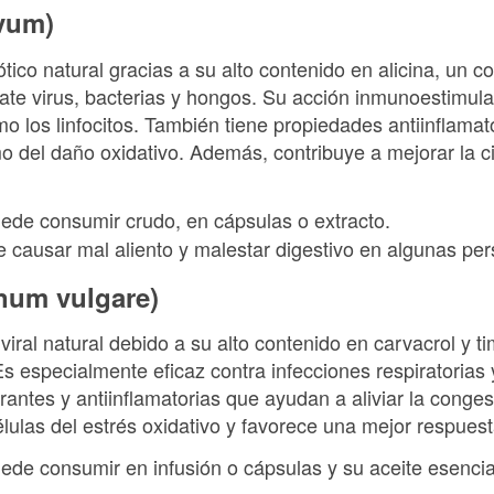
ivum)
iótico natural gracias a su alto contenido en alicina, u
te virus, bacterias y hongos. Su acción inmunoestimula
o los linfocitos. También tiene propiedades antiinflamato
o del daño oxidativo. Además, contribuye a mejorar la c
uede consumir crudo, en cápsulas o extracto.
e causar mal aliento y malestar digestivo en algunas pe
num vulgare)
iviral natural debido a su alto contenido en carvacrol y 
Es especialmente eficaz contra infecciones respiratorias
antes y antiinflamatorias que ayudan a aliviar la congest
élulas del estrés oxidativo y favorece una mejor respuest
uede consumir en infusión o cápsulas y su aceite esencia