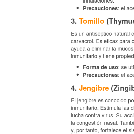
inhalaciones.
: el ac
Precauciones
3.
Tomillo
(Thymus
Es un antiséptico natural c
carvacrol. Es eficaz para c
ayuda a eliminar la mucosi
inmunitario y tiene propie
: se ut
Forma de uso
: el ac
Precauciones
4.
Jengibre
(Zingib
El jengibre es conocido p
inmunitario. Estimula las 
lucha contra virus. Su acc
la congestión nasal. Tambié
y, por tanto, fortalece el s