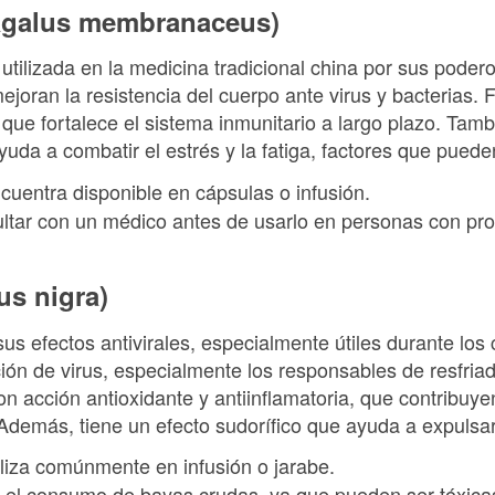
agalus membranaceus)
 utilizada en la medicina tradicional china por sus pode
oran la resistencia del cuerpo ante virus y bacterias. 
lo que fortalece el sistema inmunitario a largo plazo. Ta
uda a combatir el estrés y la fatiga, factores que pueden
ncuentra disponible en cápsulas o infusión.
ultar con un médico antes de usarlo en personas con pr
s nigra)
us efectos antivirales, especialmente útiles durante los
ación de virus, especialmente los responsables de resfria
n acción antioxidante y antiinflamatoria, que contribuyen a
 Además, tiene un efecto sudorífico que ayuda a expulsa
tiliza comúnmente en infusión o jarabe.
ar el consumo de bayas crudas, ya que pueden ser tóxic